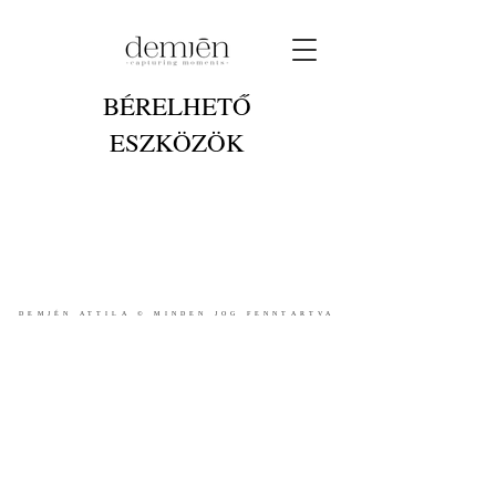
BÉRELHETŐ
ESZKÖZÖK
I'm a title. ​Click here to edit me.
DEMJÉN ATTILA © MINDEN JOG FENNTARTVA